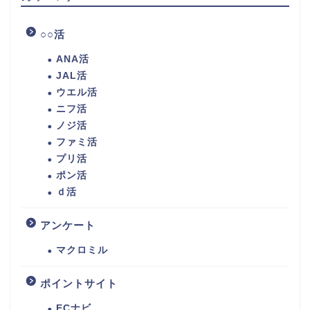
○○活
ANA活
JAL活
ウエル活
ニフ活
ノジ活
ファミ活
プリ活
ポン活
ｄ活
アンケート
マクロミル
ポイントサイト
ECナビ