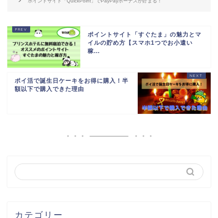
ポイントサイト「QuickPoint」でPayPayボーナスが貯まる！
k
ポイントサイト「すぐたま」の魅力とマ
イルの貯め方【スマホ1つでお小遣い
稼...
ポイ活で誕生日ケーキをお得に購入！半
額以下で購入できた理由
カテゴリー