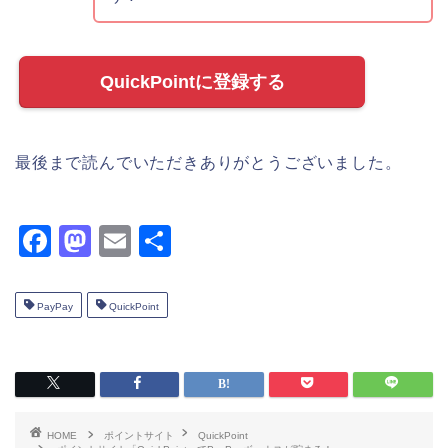
QuickPointに登録する
最後まで読んでいただきありがとうございました。
F
M
E
共
a
a
m
有
c
st
ai
PayPay
QuickPoint
e
o
l
b
d
o
o
o
n
HOME
ポイントサイト
QuickPoint