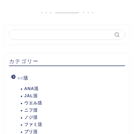
カテゴリー
○○活
ANA活
JAL活
ウエル活
ニフ活
ノジ活
ファミ活
プリ活