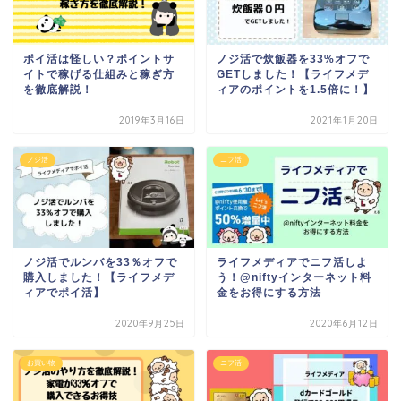
ポイ活は怪しい？ポイントサ
ノジ活で炊飯器を33%オフで
イトで稼げる仕組みと稼ぎ方
GETしました！【ライフメデ
を徹底解説！
ィアのポイントを1.5倍に！】
2019年3月16日
2021年1月20日
ノジ活
ニフ活
ノジ活でルンバを33％オフで
ライフメディアでニフ活しよ
購入しました！【ライフメデ
う！@niftyインターネット料
ィアでポイ活】
金をお得にする方法
2020年9月25日
2020年6月12日
お買い物
ニフ活